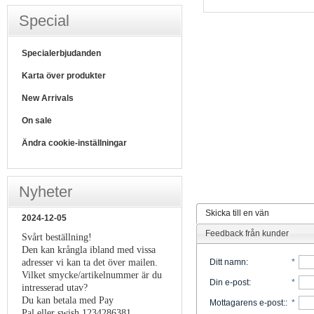
Special
Specialerbjudanden
Karta över produkter
New Arrivals
On sale
Ändra cookie-inställningar
Nyheter
Skicka till en vän
2024-12-05
Feedback från kunder
Svårt beställning!
Den kan krångla ibland med vissa
adresser vi kan ta det över mailen.
Ditt namn
:
*
Vilket smycke/artikelnummer är du
Din e-post
:
*
intresserad utav?
Du kan betala med Pay
Mottagarens e-post:
:
*
Pal eller swish 1234286381