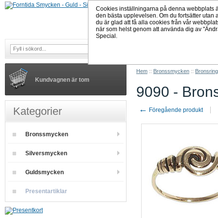
Cookies inställningarna på denna webbplats är ju
den bästa upplevelsen. Om du fortsätter utan att
du är glad att få alla cookies från vår webbpla
när som helst genom att använda dig av "Ändr
Special.
avancerad sökning
Hem
::
Bronssmycken
::
Bronsring
Kundvagnen är tom
9090 - Brons
←
Kategorier
Föregående produkt
Bronssmycken
Silversmycken
Guldsmycken
Presentartiklar