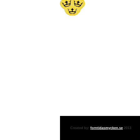
Created by:
forntidasmycken.se
2013