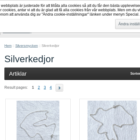
ebbplats är justerade för att tillåta alla cookies så att du får den bästa upplevelse
ör cookies, antar vi att du är glad att få alla cookies från vår webbplats. Men om du v
genom att använda dig av "Ändra cookie-inställningar" länken under menyn Special
Hem
Ändra instäl
avancerad sökning
Hem
::
Silversmycken
::
Silverkedjor
Silverkedjor
Artiklar
Sorter
Result pages:
1
2
3
4