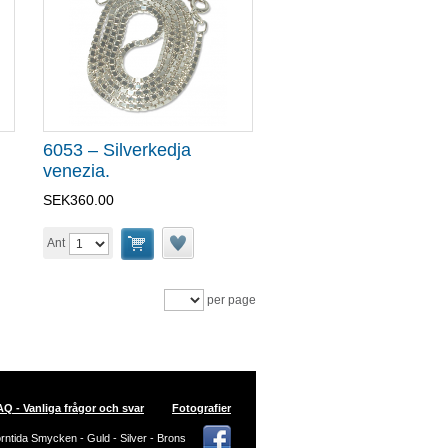
6053 – Silverkedja
venezia.
SEK360.00
Ant
per page
AQ - Vanliga frågor och svar
Fotografier
ntida Smycken - Guld - Silver - Brons