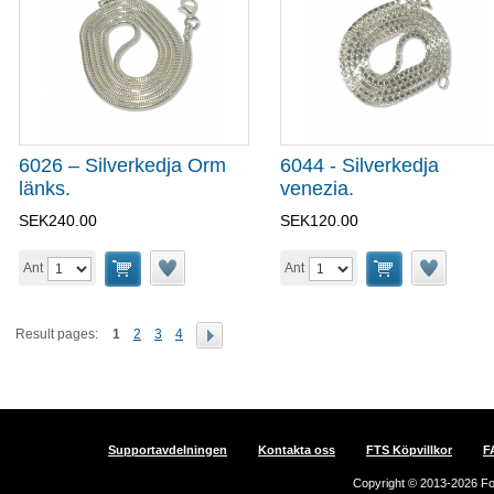
6026 – Silverkedja Orm
6044 - Silverkedja
länks.
venezia.
SEK240.00
SEK120.00
Ant
Ant
Result pages:
1
2
3
4
Supportavdelningen
Kontakta oss
FTS Köpvillkor
F
Copyright © 2013-2026 For