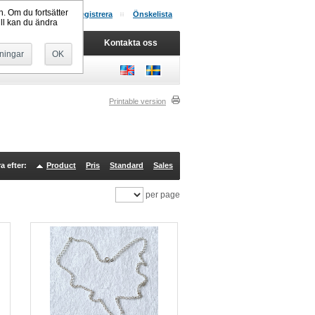
n. Om du fortsätter
Logga in
Registrera
Önskelista
ill kan du ändra
.
Kundvagn
Kontakta oss
lningar
OK
Printable version
a efter:
Product
Pris
Standard
Sales
per page