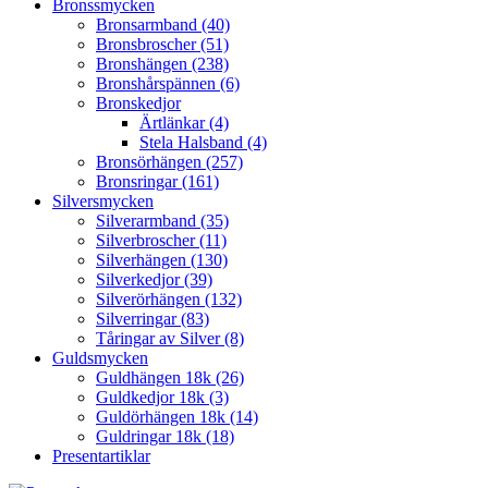
Bronssmycken
Bronsarmband (40)
Bronsbroscher (51)
Bronshängen (238)
Bronshårspännen (6)
Bronskedjor
Ärtlänkar (4)
Stela Halsband (4)
Bronsörhängen (257)
Bronsringar (161)
Silversmycken
Silverarmband (35)
Silverbroscher (11)
Silverhängen (130)
Silverkedjor (39)
Silverörhängen (132)
Silverringar (83)
Tåringar av Silver (8)
Guldsmycken
Guldhängen 18k (26)
Guldkedjor 18k (3)
Guldörhängen 18k (14)
Guldringar 18k (18)
Presentartiklar