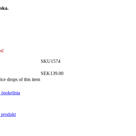
ska.
s!
SKU1574
SEK
139.00
rice drops of this item
 produkt