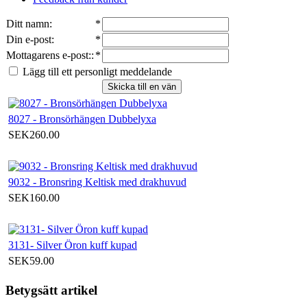
Ditt namn
:
*
Din e-post
:
*
Mottagarens e-post:
:
*
Lägg till ett personligt meddelande
Skicka till en vän
8027 - Bronsörhängen Dubbelyxa
SEK260.00
9032 - Bronsring Keltisk med drakhuvud
SEK160.00
3131- Silver Öron kuff kupad
SEK59.00
Betygsätt artikel